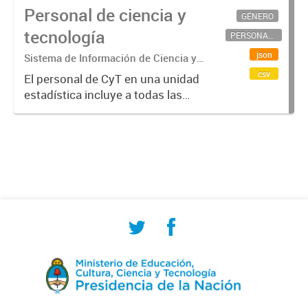
Personal de ciencia y
GÉNERO
tecnología
PERSONAL CIENTÍFICO-TECNOLÓGICO
json
Sistema de Información de Ciencia y
Tecnología Argentino (SICYTAR)
csv
El personal de CyT en una unidad
estadística incluye a todas las
personas involucradas
directamente en I+D así como a
aquellas que brindan servicios
directos para las actividades de I +
D (como...