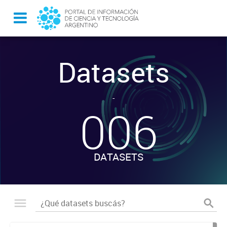
Datasets
-
006
DATASETS