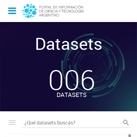
Datasets
-
006
DATASETS