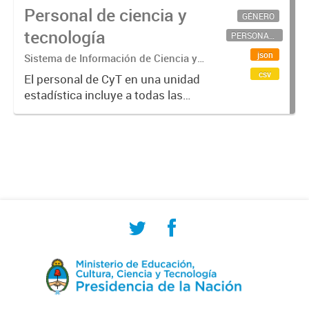
Personal de ciencia y
GÉNERO
tecnología
PERSONAL CIENTÍFICO-TECNOLÓGICO
json
Sistema de Información de Ciencia y
Tecnología Argentino (SICYTAR)
csv
El personal de CyT en una unidad
estadística incluye a todas las
personas involucradas
directamente en I+D así como a
aquellas que brindan servicios
directos para las actividades de I +
D (como...