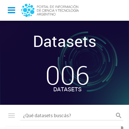
Datasets
-
006
DATASETS