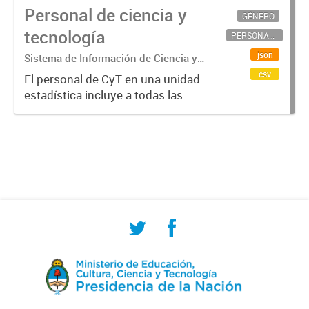
Personal de ciencia y
GÉNERO
tecnología
PERSONAL CIENTÍFICO-TECNOLÓGICO
json
Sistema de Información de Ciencia y
Tecnología Argentino (SICYTAR)
csv
El personal de CyT en una unidad
estadística incluye a todas las
personas involucradas
directamente en I+D así como a
aquellas que brindan servicios
directos para las actividades de I +
D (como...