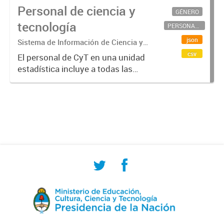
Personal de ciencia y
GÉNERO
tecnología
PERSONAL CIENTÍFICO-TECNOLÓGICO
json
Sistema de Información de Ciencia y
Tecnología Argentino (SICYTAR)
csv
El personal de CyT en una unidad
estadística incluye a todas las
personas involucradas
directamente en I+D así como a
aquellas que brindan servicios
directos para las actividades de I +
D (como...