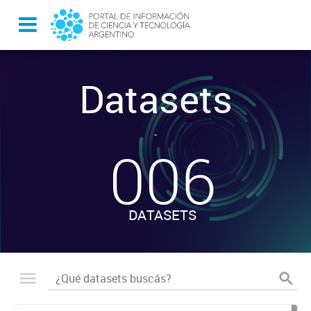
Datasets
-
006
DATASETS