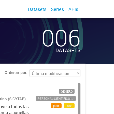
Datasets
Series
APIs
006
DATASETS
Ordenar por
GÉNERO
ntino (SICYTAR)
PERSONAL CIENTÍFICO-TECNOLÓGICO
json
csv
uye a todas las
como a aquellas