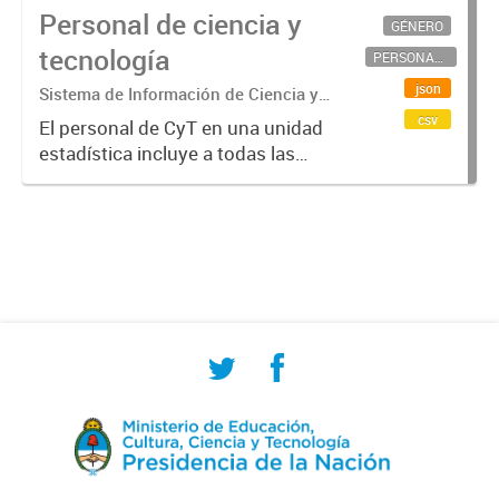
Personal de ciencia y
GÉNERO
tecnología
PERSONAL CIENTÍFICO-TECNOLÓGICO
json
Sistema de Información de Ciencia y
Tecnología Argentino (SICYTAR)
csv
El personal de CyT en una unidad
estadística incluye a todas las
personas involucradas
directamente en I+D así como a
aquellas que brindan servicios
directos para las actividades de I +
D (como...