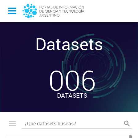
Datasets
-
006
DATASETS