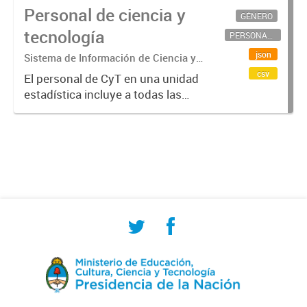
Personal de ciencia y
GÉNERO
tecnología
PERSONAL CIENTÍFICO-TECNOLÓGICO
json
Sistema de Información de Ciencia y
Tecnología Argentino (SICYTAR)
csv
El personal de CyT en una unidad
estadística incluye a todas las
personas involucradas
directamente en I+D así como a
aquellas que brindan servicios
directos para las actividades de I +
D (como...