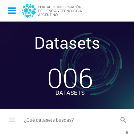
Datasets
-
006
DATASETS