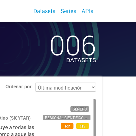
Datasets
Series
APIs
006
DATASETS
Ordenar por
GÉNERO
ntino (SICYTAR)
PERSONAL CIENTÍFICO-TECNOLÓGICO
json
csv
uye a todas las
como a aquellas