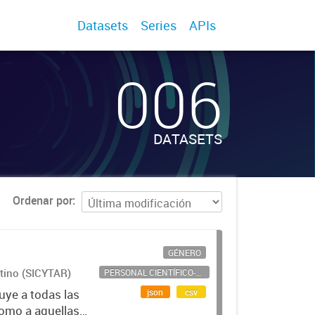
Datasets
Series
APIs
006
DATASETS
Ordenar por
GÉNERO
ntino (SICYTAR)
PERSONAL CIENTÍFICO-TECNOLÓGICO
json
csv
uye a todas las
como a aquellas