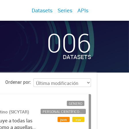
Datasets
Series
APIs
006
DATASETS
Ordenar por
GÉNERO
ntino (SICYTAR)
PERSONAL CIENTÍFICO-TECNOLÓGICO
json
csv
uye a todas las
como a aquellas