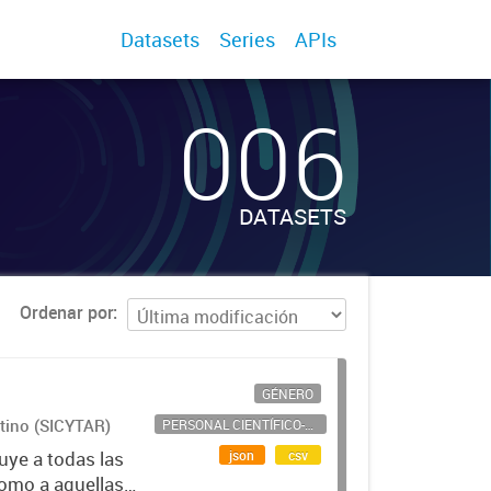
Datasets
Series
APIs
006
DATASETS
Ordenar por
GÉNERO
ntino (SICYTAR)
PERSONAL CIENTÍFICO-TECNOLÓGICO
json
csv
uye a todas las
como a aquellas