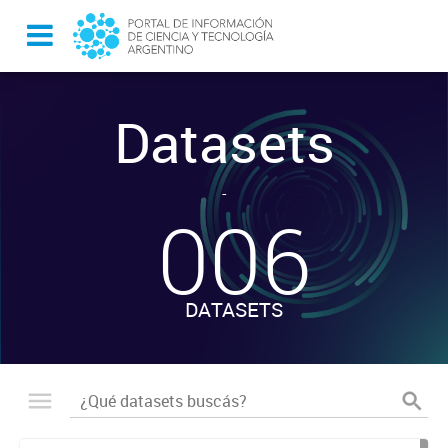
Datasets
-
006
DATASETS