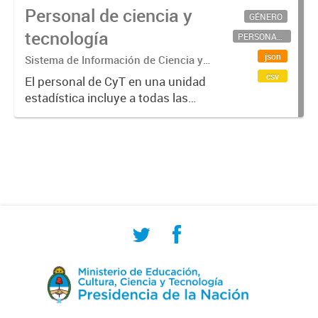
Personal de ciencia y
GÉNERO
tecnología
PERSONAL CIENTÍFICO-TECNOLÓGICO
json
Sistema de Información de Ciencia y
Tecnología Argentino (SICYTAR)
csv
El personal de CyT en una unidad
estadística incluye a todas las
personas involucradas
directamente en I+D así como a
aquellas que brindan servicios
directos para las actividades de I +
D (como...