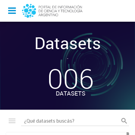
Datasets
-
006
DATASETS