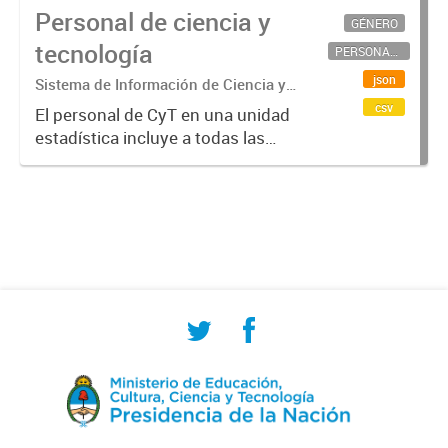
Personal de ciencia y
GÉNERO
tecnología
PERSONAL CIENTÍFICO-TECNOLÓGICO
json
Sistema de Información de Ciencia y
Tecnología Argentino (SICYTAR)
csv
El personal de CyT en una unidad
estadística incluye a todas las
personas involucradas
directamente en I+D así como a
aquellas que brindan servicios
directos para las actividades de I +
D (como...