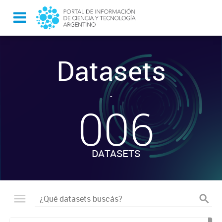
Datasets
-
006
DATASETS