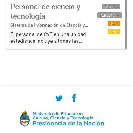
Personal de ciencia y
GÉNERO
tecnología
PERSONAL CIENTÍFICO-TECNOLÓGICO
json
Sistema de Información de Ciencia y
Tecnología Argentino (SICYTAR)
csv
El personal de CyT en una unidad
estadística incluye a todas las
personas involucradas
directamente en I+D así como a
aquellas que brindan servicios
directos para las actividades de I +
D (como...