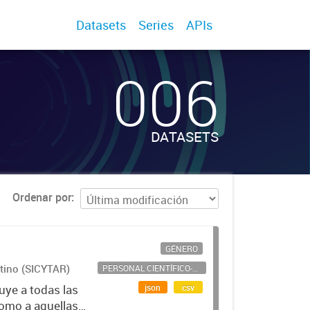
Datasets
Series
APIs
006
DATASETS
Ordenar por
GÉNERO
ntino (SICYTAR)
PERSONAL CIENTÍFICO-TECNOLÓGICO
json
csv
uye a todas las
como a aquellas