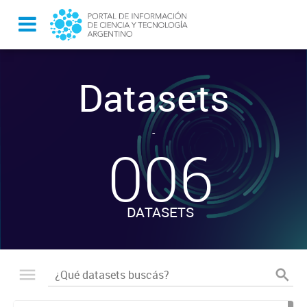
Datasets
-
006
DATASETS