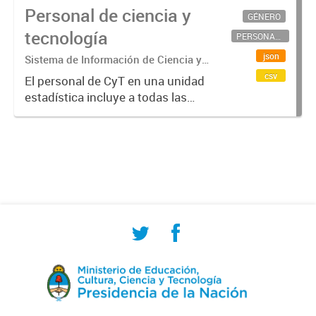
Personal de ciencia y
GÉNERO
tecnología
PERSONAL CIENTÍFICO-TECNOLÓGICO
json
Sistema de Información de Ciencia y
Tecnología Argentino (SICYTAR)
csv
El personal de CyT en una unidad
estadística incluye a todas las
personas involucradas
directamente en I+D así como a
aquellas que brindan servicios
directos para las actividades de I +
D (como...