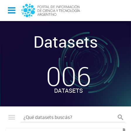
Datasets
-
006
DATASETS