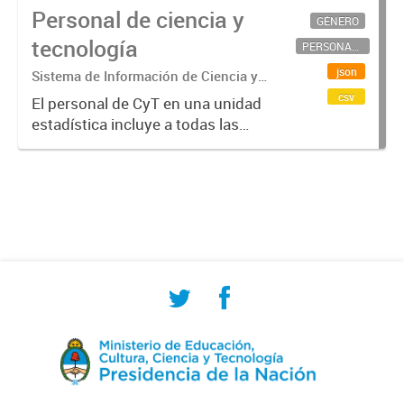
Personal de ciencia y
GÉNERO
tecnología
PERSONAL CIENTÍFICO-TECNOLÓGICO
json
Sistema de Información de Ciencia y
Tecnología Argentino (SICYTAR)
csv
El personal de CyT en una unidad
estadística incluye a todas las
personas involucradas
directamente en I+D así como a
aquellas que brindan servicios
directos para las actividades de I +
D (como...