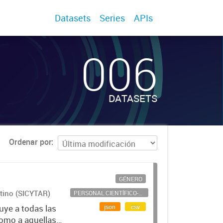
Datasets
Series
APIs
006
DATASETS
Ordenar por
GÉNERO
ntino (SICYTAR)
PERSONAL CIENTÍFICO-TECNOLÓGICO
json
csv
uye a todas las
como a aquellas