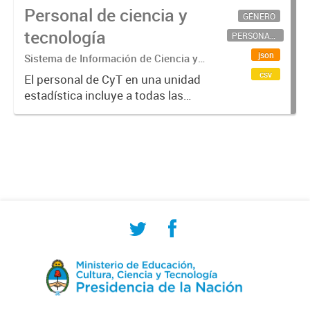
Personal de ciencia y
GÉNERO
tecnología
PERSONAL CIENTÍFICO-TECNOLÓGICO
json
Sistema de Información de Ciencia y
Tecnología Argentino (SICYTAR)
csv
El personal de CyT en una unidad
estadística incluye a todas las
personas involucradas
directamente en I+D así como a
aquellas que brindan servicios
directos para las actividades de I +
D (como...