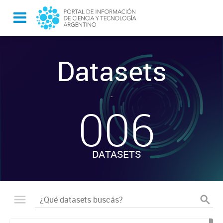
Datasets
-
006
DATASETS