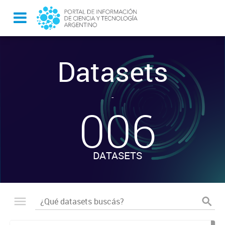
Datasets
-
006
DATASETS