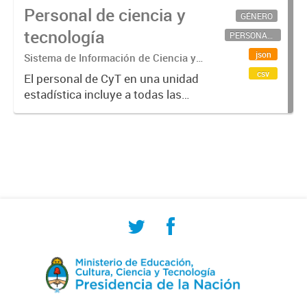
Personal de ciencia y
GÉNERO
tecnología
PERSONAL CIENTÍFICO-TECNOLÓGICO
json
Sistema de Información de Ciencia y
Tecnología Argentino (SICYTAR)
csv
El personal de CyT en una unidad
estadística incluye a todas las
personas involucradas
directamente en I+D así como a
aquellas que brindan servicios
directos para las actividades de I +
D (como...