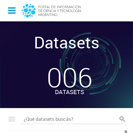
Datasets
-
006
DATASETS