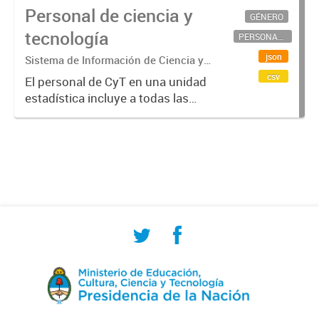
Personal de ciencia y
GÉNERO
tecnología
PERSONAL CIENTÍFICO-TECNOLÓGICO
json
Sistema de Información de Ciencia y
Tecnología Argentino (SICYTAR)
csv
El personal de CyT en una unidad
estadística incluye a todas las
personas involucradas
directamente en I+D así como a
aquellas que brindan servicios
directos para las actividades de I +
D (como...