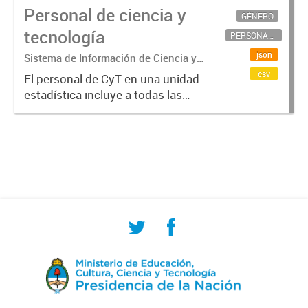
Personal de ciencia y
GÉNERO
tecnología
PERSONAL CIENTÍFICO-TECNOLÓGICO
json
Sistema de Información de Ciencia y
Tecnología Argentino (SICYTAR)
csv
El personal de CyT en una unidad
estadística incluye a todas las
personas involucradas
directamente en I+D así como a
aquellas que brindan servicios
directos para las actividades de I +
D (como...