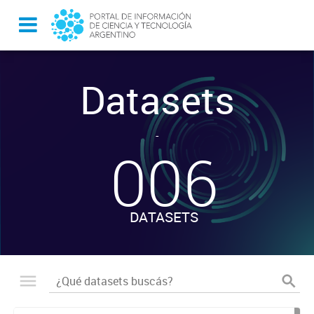
Datasets
-
006
DATASETS