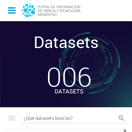
Datasets
-
006
DATASETS