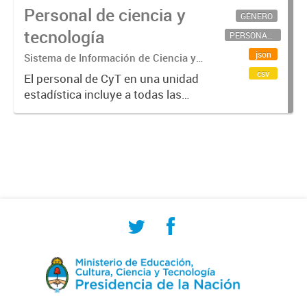
Personal de ciencia y
GÉNERO
tecnología
PERSONAL CIENTÍFICO-TECNOLÓGICO
json
Sistema de Información de Ciencia y
Tecnología Argentino (SICYTAR)
csv
El personal de CyT en una unidad
estadística incluye a todas las
personas involucradas
directamente en I+D así como a
aquellas que brindan servicios
directos para las actividades de I +
D (como...