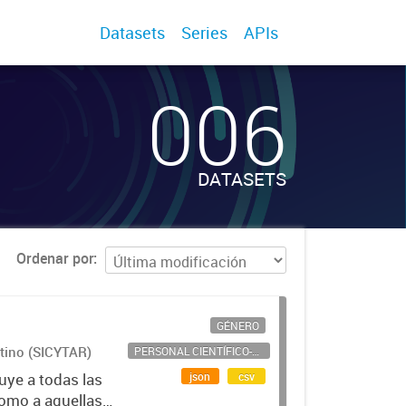
Datasets
Series
APIs
006
DATASETS
Ordenar por
GÉNERO
ntino (SICYTAR)
PERSONAL CIENTÍFICO-TECNOLÓGICO
json
csv
uye a todas las
como a aquellas