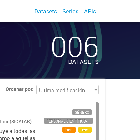
Datasets
Series
APIs
006
DATASETS
Ordenar por
GÉNERO
ntino (SICYTAR)
PERSONAL CIENTÍFICO-TECNOLÓGICO
json
csv
uye a todas las
como a aquellas