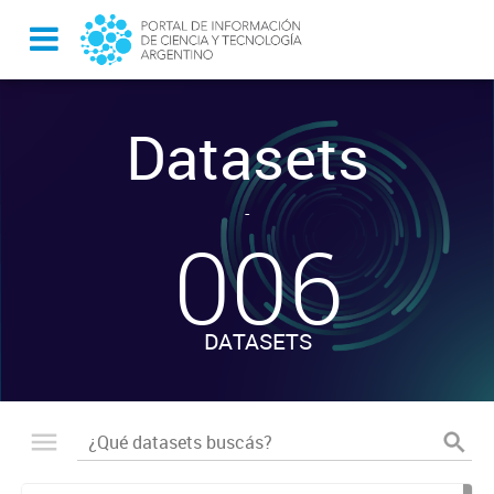
Datasets
-
006
DATASETS