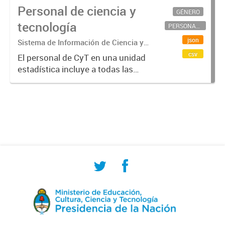
Personal de ciencia y
GÉNERO
tecnología
PERSONAL CIENTÍFICO-TECNOLÓGICO
json
Sistema de Información de Ciencia y
Tecnología Argentino (SICYTAR)
csv
El personal de CyT en una unidad
estadística incluye a todas las
personas involucradas
directamente en I+D así como a
aquellas que brindan servicios
directos para las actividades de I +
D (como...