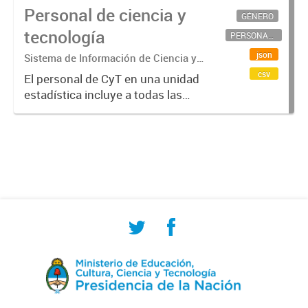
Personal de ciencia y
GÉNERO
tecnología
PERSONAL CIENTÍFICO-TECNOLÓGICO
json
Sistema de Información de Ciencia y
Tecnología Argentino (SICYTAR)
csv
El personal de CyT en una unidad
estadística incluye a todas las
personas involucradas
directamente en I+D así como a
aquellas que brindan servicios
directos para las actividades de I +
D (como...