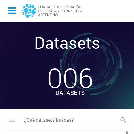
Datasets
-
006
DATASETS