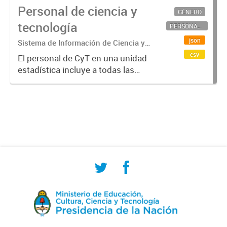
Personal de ciencia y
GÉNERO
tecnología
PERSONAL CIENTÍFICO-TECNOLÓGICO
json
Sistema de Información de Ciencia y
Tecnología Argentino (SICYTAR)
csv
El personal de CyT en una unidad
estadística incluye a todas las
personas involucradas
directamente en I+D así como a
aquellas que brindan servicios
directos para las actividades de I +
D (como...