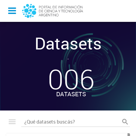
Datasets
-
006
DATASETS