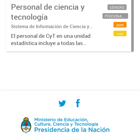
Personal de ciencia y
GÉNERO
tecnología
PERSONAL CIENTÍFICO-TECNOLÓGICO
json
Sistema de Información de Ciencia y
Tecnología Argentino (SICYTAR)
csv
El personal de CyT en una unidad
estadística incluye a todas las
personas involucradas
directamente en I+D así como a
aquellas que brindan servicios
directos para las actividades de I +
D (como...