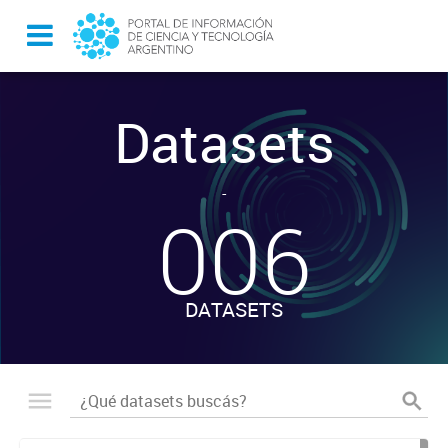
Datasets
-
006
DATASETS