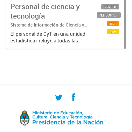
Personal de ciencia y
GÉNERO
tecnología
PERSONAL CIENTÍFICO-TECNOLÓGICO
json
Sistema de Información de Ciencia y
Tecnología Argentino (SICYTAR)
csv
El personal de CyT en una unidad
estadística incluye a todas las
personas involucradas
directamente en I+D así como a
aquellas que brindan servicios
directos para las actividades de I +
D (como...