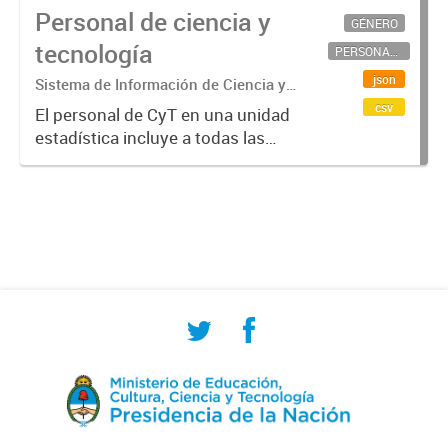
Personal de ciencia y
GÉNERO
tecnología
PERSONAL CIENTÍFICO-TECNOLÓGICO
json
Sistema de Información de Ciencia y
Tecnología Argentino (SICYTAR)
csv
El personal de CyT en una unidad
estadística incluye a todas las
personas involucradas
directamente en I+D así como a
aquellas que brindan servicios
directos para las actividades de I +
D (como...