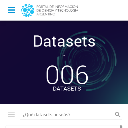
Datasets
-
006
DATASETS