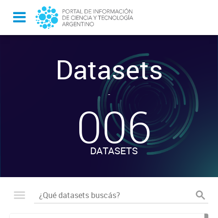
Datasets
-
006
DATASETS