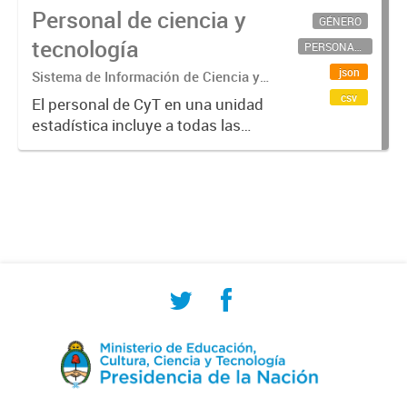
Personal de ciencia y
GÉNERO
tecnología
PERSONAL CIENTÍFICO-TECNOLÓGICO
json
Sistema de Información de Ciencia y
Tecnología Argentino (SICYTAR)
csv
El personal de CyT en una unidad
estadística incluye a todas las
personas involucradas
directamente en I+D así como a
aquellas que brindan servicios
directos para las actividades de I +
D (como...