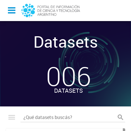
Datasets
-
006
DATASETS