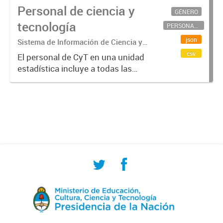
Personal de ciencia y
GÉNERO
tecnología
PERSONAL CIENTÍFICO-TECNOLÓGICO
json
Sistema de Información de Ciencia y
Tecnología Argentino (SICYTAR)
csv
El personal de CyT en una unidad
estadística incluye a todas las
personas involucradas
directamente en I+D así como a
aquellas que brindan servicios
directos para las actividades de I +
D (como...