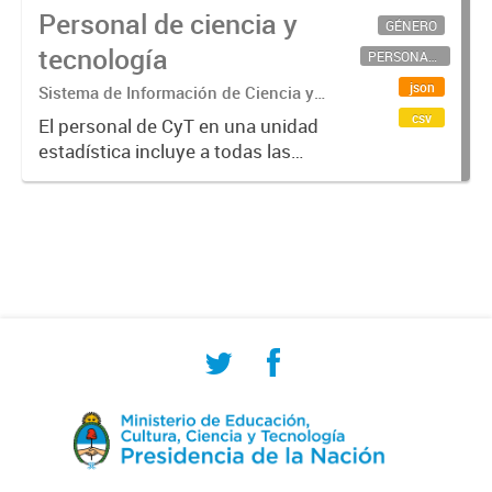
Personal de ciencia y
GÉNERO
tecnología
PERSONAL CIENTÍFICO-TECNOLÓGICO
json
Sistema de Información de Ciencia y
Tecnología Argentino (SICYTAR)
csv
El personal de CyT en una unidad
estadística incluye a todas las
personas involucradas
directamente en I+D así como a
aquellas que brindan servicios
directos para las actividades de I +
D (como...