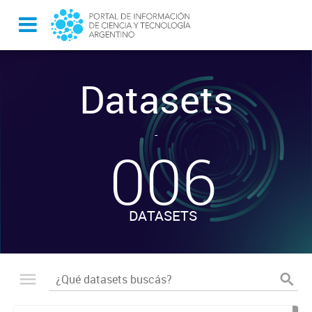
Datasets
-
006
DATASETS