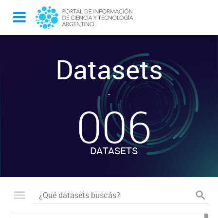
Datasets
-
006
DATASETS