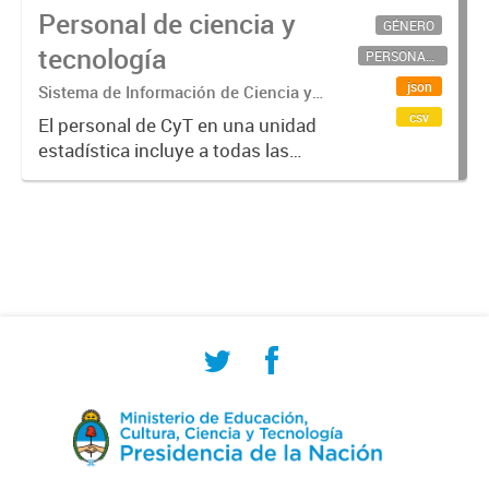
Personal de ciencia y
GÉNERO
tecnología
PERSONAL CIENTÍFICO-TECNOLÓGICO
json
Sistema de Información de Ciencia y
Tecnología Argentino (SICYTAR)
csv
El personal de CyT en una unidad
estadística incluye a todas las
personas involucradas
directamente en I+D así como a
aquellas que brindan servicios
directos para las actividades de I +
D (como...