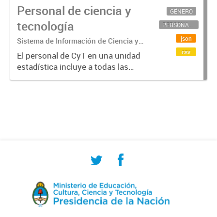
Personal de ciencia y
GÉNERO
tecnología
PERSONAL CIENTÍFICO-TECNOLÓGICO
json
Sistema de Información de Ciencia y
Tecnología Argentino (SICYTAR)
csv
El personal de CyT en una unidad
estadística incluye a todas las
personas involucradas
directamente en I+D así como a
aquellas que brindan servicios
directos para las actividades de I +
D (como...