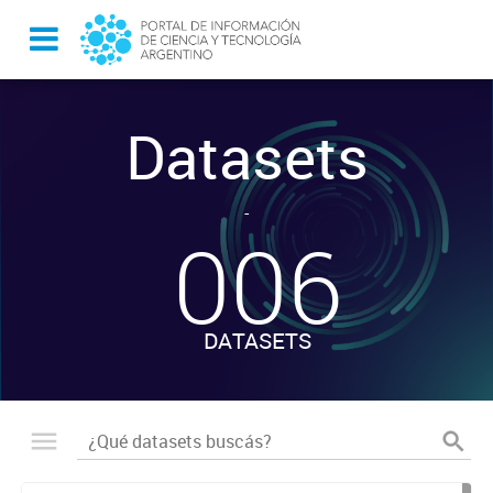
Datasets
-
006
DATASETS