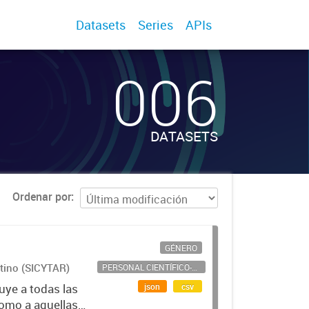
Datasets
Series
APIs
006
DATASETS
Ordenar por
GÉNERO
ntino (SICYTAR)
PERSONAL CIENTÍFICO-TECNOLÓGICO
json
csv
uye a todas las
como a aquellas