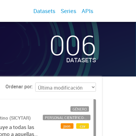
Datasets
Series
APIs
006
DATASETS
Ordenar por
GÉNERO
ntino (SICYTAR)
PERSONAL CIENTÍFICO-TECNOLÓGICO
json
csv
uye a todas las
como a aquellas