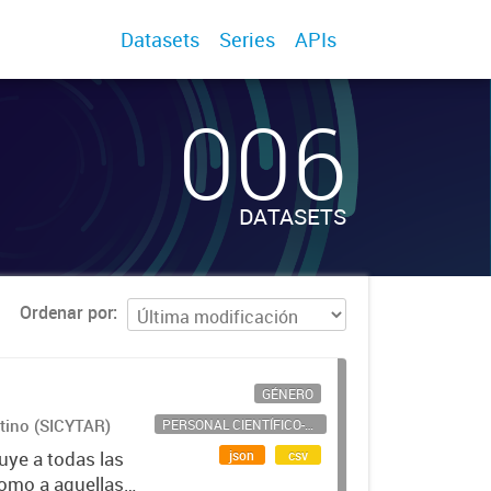
Datasets
Series
APIs
006
DATASETS
Ordenar por
GÉNERO
ntino (SICYTAR)
PERSONAL CIENTÍFICO-TECNOLÓGICO
json
csv
uye a todas las
como a aquellas