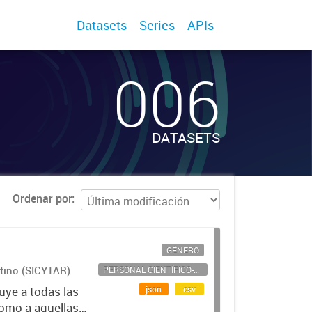
Datasets
Series
APIs
006
DATASETS
Ordenar por
GÉNERO
ntino (SICYTAR)
PERSONAL CIENTÍFICO-TECNOLÓGICO
json
csv
uye a todas las
como a aquellas