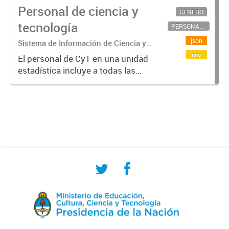
Personal de ciencia y
GÉNERO
tecnología
PERSONAL CIENTÍFICO-TECNOLÓGICO
json
Sistema de Información de Ciencia y
Tecnología Argentino (SICYTAR)
csv
El personal de CyT en una unidad
estadística incluye a todas las
personas involucradas
directamente en I+D así como a
aquellas que brindan servicios
directos para las actividades de I +
D (como...