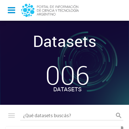
Datasets
-
006
DATASETS