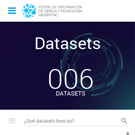
Datasets
-
006
DATASETS