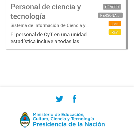
Personal de ciencia y
GÉNERO
tecnología
PERSONAL CIENTÍFICO-TECNOLÓGICO
json
Sistema de Información de Ciencia y
Tecnología Argentino (SICYTAR)
csv
El personal de CyT en una unidad
estadística incluye a todas las
personas involucradas
directamente en I+D así como a
aquellas que brindan servicios
directos para las actividades de I +
D (como...