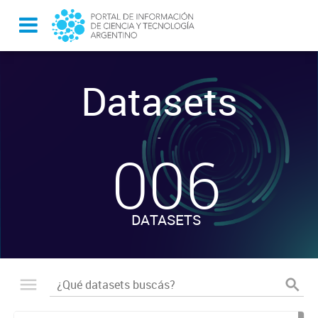
Datasets
-
006
DATASETS