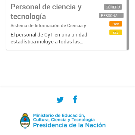
Personal de ciencia y
GÉNERO
tecnología
PERSONAL CIENTÍFICO-TECNOLÓGICO
json
Sistema de Información de Ciencia y
Tecnología Argentino (SICYTAR)
csv
El personal de CyT en una unidad
estadística incluye a todas las
personas involucradas
directamente en I+D así como a
aquellas que brindan servicios
directos para las actividades de I +
D (como...