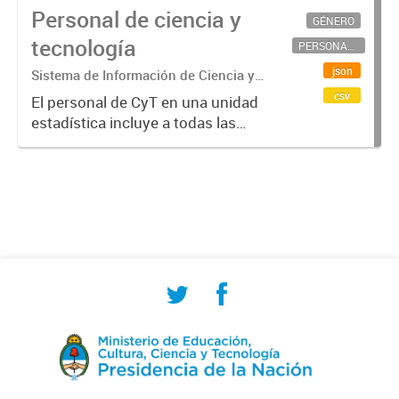
Personal de ciencia y
GÉNERO
tecnología
PERSONAL CIENTÍFICO-TECNOLÓGICO
json
Sistema de Información de Ciencia y
Tecnología Argentino (SICYTAR)
csv
El personal de CyT en una unidad
estadística incluye a todas las
personas involucradas
directamente en I+D así como a
aquellas que brindan servicios
directos para las actividades de I +
D (como...