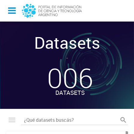
Datasets
-
006
DATASETS