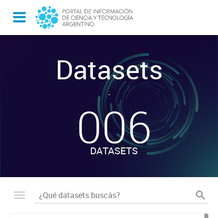
Datasets
-
006
DATASETS