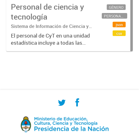
Personal de ciencia y
GÉNERO
tecnología
PERSONAL CIENTÍFICO-TECNOLÓGICO
json
Sistema de Información de Ciencia y
Tecnología Argentino (SICYTAR)
csv
El personal de CyT en una unidad
estadística incluye a todas las
personas involucradas
directamente en I+D así como a
aquellas que brindan servicios
directos para las actividades de I +
D (como...