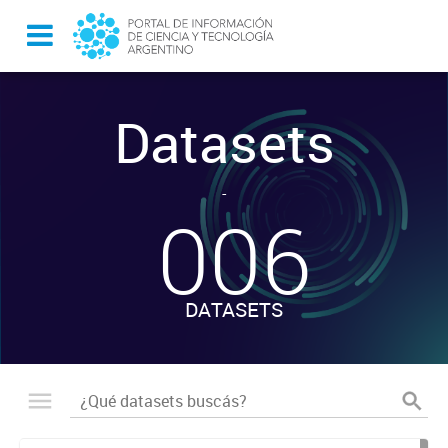
Datasets
-
006
DATASETS