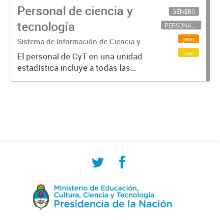
Personal de ciencia y
GÉNERO
tecnología
PERSONAL CIENTÍFICO-TECNOLÓGICO
json
Sistema de Información de Ciencia y
Tecnología Argentino (SICYTAR)
csv
El personal de CyT en una unidad
estadística incluye a todas las
personas involucradas
directamente en I+D así como a
aquellas que brindan servicios
directos para las actividades de I +
D (como...