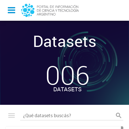
Datasets
-
006
DATASETS