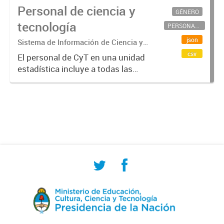
Personal de ciencia y
GÉNERO
tecnología
PERSONAL CIENTÍFICO-TECNOLÓGICO
json
Sistema de Información de Ciencia y
Tecnología Argentino (SICYTAR)
csv
El personal de CyT en una unidad
estadística incluye a todas las
personas involucradas
directamente en I+D así como a
aquellas que brindan servicios
directos para las actividades de I +
D (como...