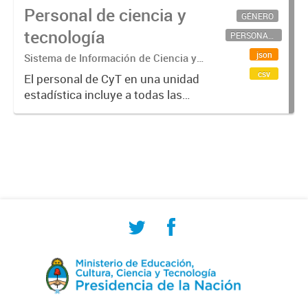
Personal de ciencia y
GÉNERO
tecnología
PERSONAL CIENTÍFICO-TECNOLÓGICO
json
Sistema de Información de Ciencia y
Tecnología Argentino (SICYTAR)
csv
El personal de CyT en una unidad
estadística incluye a todas las
personas involucradas
directamente en I+D así como a
aquellas que brindan servicios
directos para las actividades de I +
D (como...