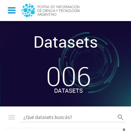
Datasets
-
006
DATASETS