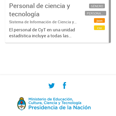
Personal de ciencia y
GÉNERO
tecnología
PERSONAL CIENTÍFICO-TECNOLÓGICO
json
Sistema de Información de Ciencia y
Tecnología Argentino (SICYTAR)
csv
El personal de CyT en una unidad
estadística incluye a todas las
personas involucradas
directamente en I+D así como a
aquellas que brindan servicios
directos para las actividades de I +
D (como...