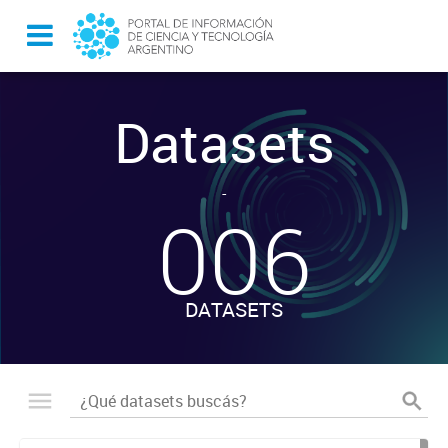
Datasets
-
006
DATASETS