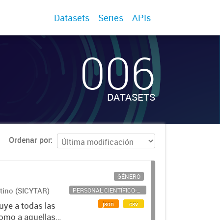
Datasets
Series
APIs
006
DATASETS
Ordenar por
GÉNERO
ntino (SICYTAR)
PERSONAL CIENTÍFICO-TECNOLÓGICO
json
csv
uye a todas las
como a aquellas